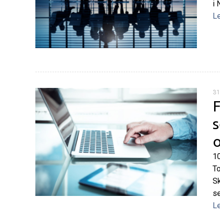
i 
L
31
F
s
10
To
Sk
se
L