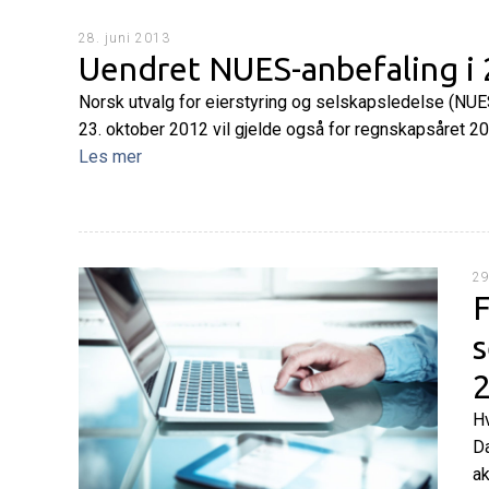
28. juni 2013
Uendret NUES-anbefaling i
Norsk utvalg for eierstyring og selskapsledelse (NUES)
23. oktober 2012 vil gjelde også for regnskapsåret 20
Les mer
29
F
s
Hv
Da
ak