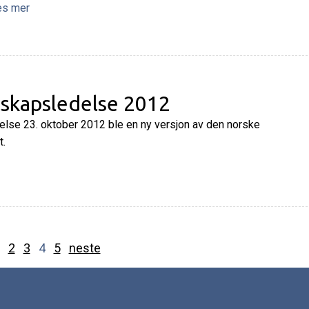
es mer
lskapsledelse 2012
delse 23. oktober 2012 ble en ny versjon av den norske
t.
2
3
4
5
neste