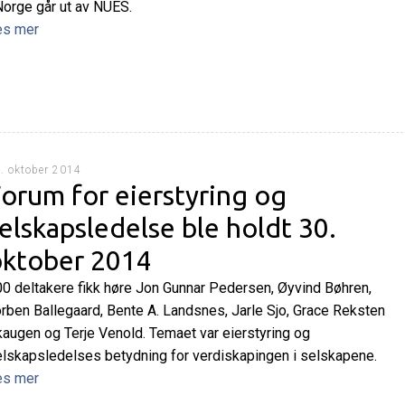
Norge går ut av NUES.
es mer
. oktober 2014
orum for eierstyring og
elskapsledelse ble holdt 30.
oktober 2014
0 deltakere fikk høre Jon Gunnar Pedersen, Øyvind Bøhren,
rben Ballegaard, Bente A. Landsnes, Jarle Sjo, Grace Reksten
augen og Terje Venold. Temaet var eierstyring og
lskapsledelses betydning for verdiskapingen i selskapene.
es mer