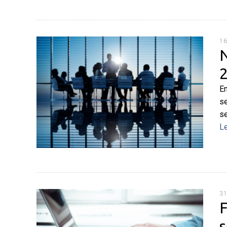
16
N
En
se
se
L
31
F
s