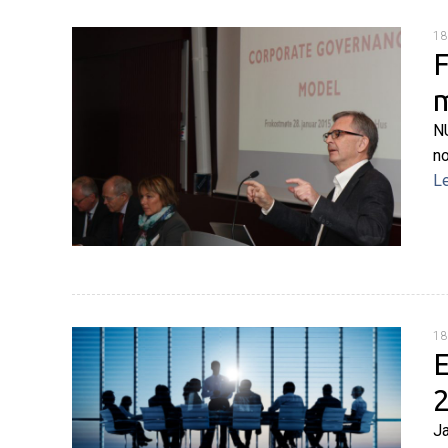
18
F
NU
no
L
18
E
Ja