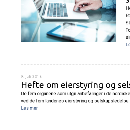
Hv
Et
St
To
si
L
9. juli 2013
Hefte om eierstyring og sel
De fem organene som utgir anbefalinger i de nordiske 
ved de fem landenes eierstyring og selskapsledelse.
Les mer