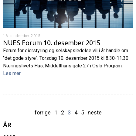
16. september 2015
NUES Forum 10. desember 2015
Forum for eierstyring og selskapsledelse vil i år handle om
"det gode styre". Torsdag 10. desember 2015 kl 8.30-11.30
Næringslivets Hus, Middelthuns gate 27 i Oslo Program:
Les mer
forrige
1
2
3
4
5
neste
ÅR