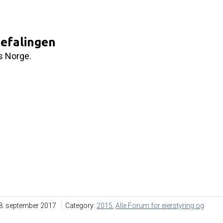
efalingen
ns Norge.
8. september 2017
Category:
2015
,
Alle Forum for eierstyring og