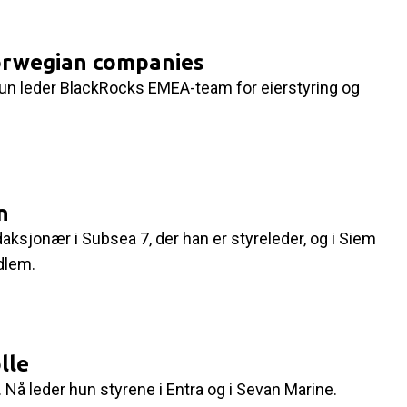
orwegian companies
Hun leder BlackRocks EMEA-team for eierstyring og
n
daksjonær i Subsea 7, der han er styreleder, og i Siem
dlem.
lle
Nå leder hun styrene i Entra og i Sevan Marine.