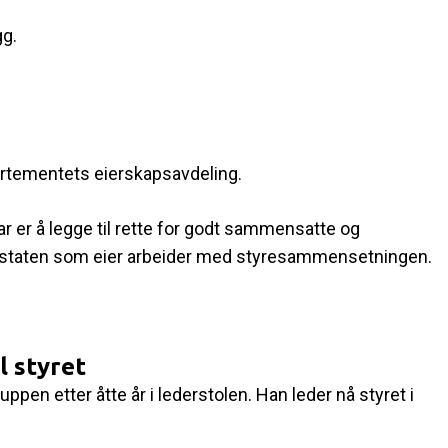
gg.
artementets eierskapsavdeling.
r er å legge til rette for godt sammensatte og
an staten som eier arbeider med styresammensetningen.
l styret
uppen etter åtte år i lederstolen. Han leder nå styret i