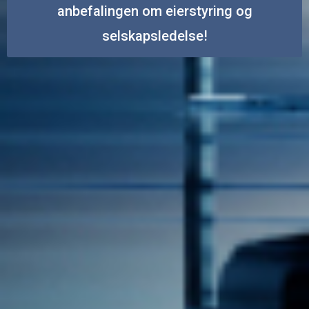
anbefalingen om eierstyring og
selskapsledelse!