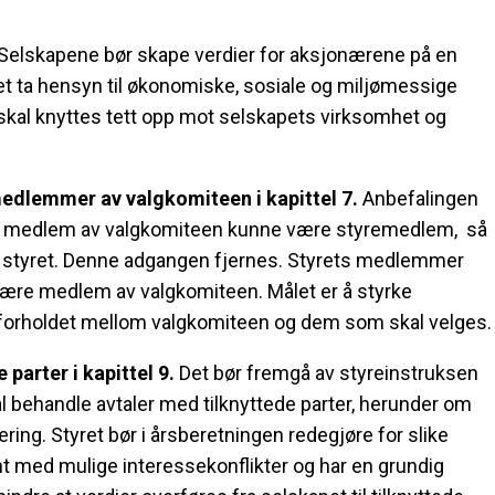
Selskapene bør skape verdier for aksjonærene på en
ret ta hensyn til økonomiske, sosiale og miljømessige
t skal knyttes tett opp mot selskapets virksomhet og
dlemmer av valgkomiteen i kapittel 7.
Anbefalingen
 ett medlem av valgkomiteen kunne være styremedlem, så
til styret. Denne adgangen fjernes. Styrets medlemmer
 være medlem av valgkomiteen. Målet er å styrke
i forholdet mellom valgkomiteen og dem som skal velges.
parter i kapittel 9.
Det bør fremgå av styreinstruksen
l behandle avtaler med tilknyttede parter, herunder om
ing. Styret bør i årsberetningen redegjøre for slike
jent med mulige interessekonflikter og har en grundig