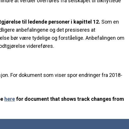
hindre at verdier overføres fra selskapet til tilknyttede
ørelse til ledende personer i kapittel 12.
Som en
tidligere anbefalingene og det presiseres at
else bør være tydelige og forståelige. Anbefalingen om
godtgjørelse videreføres.
sjon. For dokument som viser spor endringer fra 2018-
ee
here
for document that shows track changes from