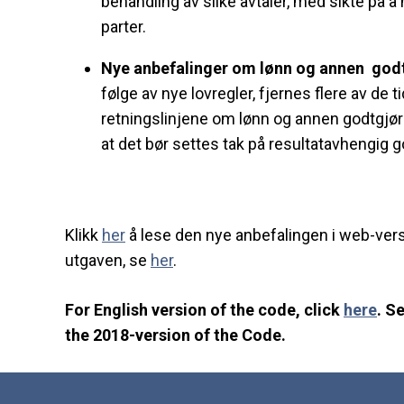
behandling av slike avtaler, med sikte på å 
parter.
Nye anbefalinger om lønn og annen godtgj
følge av nye lovregler, fjernes flere av de 
retningslinjene om lønn og annen godtgjør
at det bør settes tak på resultatavhengig 
Klikk
her
å lese den nye anbefalingen i web-ver
utgaven, se
her
.
For English version of the code, click
here
. S
the 2018-version of the Code.