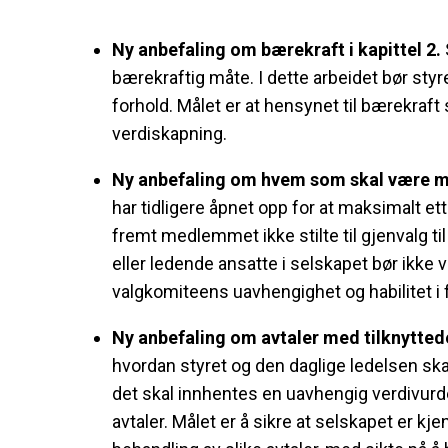
Ny anbefaling om bærekraft i kapittel 2.
bærekraftig måte. I dette arbeidet bør sty
forhold. Målet er at hensynet til bærekraf
verdiskapning.
Ny anbefaling om hvem som skal være me
har tidligere åpnet opp for at maksimalt
fremt medlemmet ikke stilte til gjenvalg 
eller ledende ansatte i selskapet bør ikke
valgkomiteens uavhengighet og habilitet 
Ny anbefaling om avtaler med tilknyttede 
hvordan styret og den daglige ledelsen ska
det skal innhentes en uavhengig verdivurder
avtaler. Målet er å sikre at selskapet er k