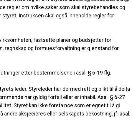
olde regler om hvilke saker som skal styrebehandles og
 styret. Instruksen skal også inneholde regler for
 virksomheten, fastsette planer og budsjetter for
, regnskap og formuesforvaltning er gjenstand for
slutninger etter bestemmelsene i asal. § 6-19 flg.
yrets leder. Styreleder har dermed rett og plikt til å delta
mende har gyldig forfall eller er inhabil. Asal. § 6-27
t. Styret kan ikke foreta noe som er egnet til å gi
på andre aksjeeieres eller selskapets bekostning, jf. asal.