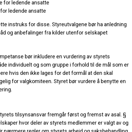
se for ledende ansatte
 for ledende ansatte
ette instruks for disse. Styreutvalgene bør ha anledning
 råd og anbefalinger fra kilder utenfor selskapet
mpetanse bør inkludere en vurdering av styrets
 individuelt og som gruppe i forhold til de mål som er
gere hvis den ikke lages for det formål at den skal
ngelig for valgkomiteen. Styret bør vurdere å benytte en
ering.
tyrets tilsynsansvar fremgår først og fremst av asal. §
 selskaper hvor deler av styrets medlemmer er valgt av og
gir nærmere regler om styrets arbeid og saksbehandling.