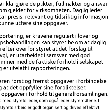
r klargjøre de plikter, fullmakter og ansvar
som gjelder for virksomheten. Daglig leder
tar presis, relevant og tidsriktig informasjon
l kunne utføre sine oppgaver.
pportering, er kravene regulert i lover og
kapsbehandlingen kan styret be om at daglig
fter overfor styret at det forslag til
vgi, er utarbeidet i samsvar med god
temmer med de faktiske forhold i selskapet
 er utelatt i rapporteringen.
eren først og fremst oppgaver i forbindelse
 at det oppfyller sine forpliktelser.
e oppgaver i forhold til generalforsamlingen.
d med styrets leder, som også leder styremøtene. I
styrets arbeid er godt organisert og drives effektivt.