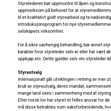
Styrelederen bør oppmuntre til åpen og konstruk
oppmerksom på behovet for at styremedlemmer er
til et kvalitativt godt styrearbeid og ta nødvendi
introduksjonsprogram for nye styremedlemmer 
selskapets virksomhet.
For å sikre uavhengig behandling, bør annet sty
karakter hvor styreleder selv er eller har vært a
oppkjøp etc. Dette gjelder selv om styreleder ik
Styreutvalg
Internasjonalt går utviklingen i retning av mer u
bruk av styreutvalg, deres mandat, sammensetni
mange land sees i sammenheng med at styring
Etter norsk lov har styret et felles ansvar for 
må disse betraktes som saksforberedende, hvor 