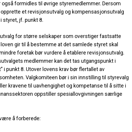
bør også formidles til øvrige styremedlemmer. Dersom
 opprette et revisjonsutvalg og kompensasjonsutvalg
styret, jf. punkt 8.
sutvalg for større selskaper som overstiger fastsatte
 loven gir til å bestemme at det samlede styret skal
indre foretak bør vurdere å etablere revisjonsutvalg.
nsutvalgets medlemmer kan det tas utgangspunkt i
i punkt 8. Utover lovens krav bør flertallet av
heten. Valgkomiteen bør i sin innstilling til styrevalg
 kravene til uavhengighet og kompetanse til å sitte i
finanssektoren oppstiller spesiallovgivningen særlige
være å forberede: