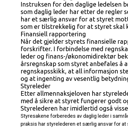
Instruksen for den daglige ledelsen bø
som daglig leder har etter de regler 
har et særlig ansvar for at styret mot
som er tilstrekkelig for at styret ska
Finansiell rapportering
Når det gjelder styrets finansielle ra
forskrifter. I forbindelse med regns
leder og finans-/økonomidirektør bekre
årsregnskap som styret anbefales å a
regnskapsskikk, at all informasjon s
og at ingenting av vesentlig betydning
Styreleder
Etter allmennaksjeloven har styreled
med å sikre at styret fungerer godt og
Styrelederen har imidlertid også viss
Styresakene forberedes av daglig leder i samrå
praksis har styrelederen et særlig ansvar for at 