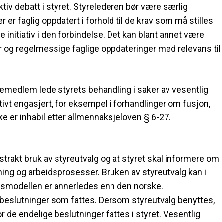
tiv debatt i styret. Styrelederen bør være særlig
 faglig oppdatert i forhold til de krav som må stilles
ge initiativ i den forbindelse. Det kan blant annet være
og regelmessige faglige oppdateringer med relevans til
remedlem lede styrets behandling i saker av vesentlig
ktivt engasjert, for eksempel i forhandlinger om fusjon,
ke er inhabil etter allmennaksjeloven § 6-27.
tstrakt bruk av styreutvalg og at styret skal informere om
ng og arbeidsprosesser. Bruken av styreutvalg kan i
smodellen er annerledes enn den norske.
de beslutninger som fattes. Dersom styreutvalg benyttes,
de endelige beslutninger fattes i styret. Vesentlig