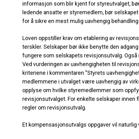
informasjon som blir kjent for styreutvalget, 
ledende ansatte er styremedlem, bør selskapet
for å sikre en mest mulig uavhengig behandling i 
Loven oppstiller krav om etablering av revisjon
terskler. Selskaper bør ikke benytte den adgang
fungere som selskapets revisjonsutvalg. Også m
Ved vurderingen av uavhengigheten til revisjo
kriteriene i kommentaren ”Styrets uavhengighet” 
medlemmene i utvalget være uavhengig av virksom
opplyse om hvilke styremedlemmer som oppfyller
revisjonsutvalget. For enkelte selskaper innen 
regler om revisjonsutvalg.
Et kompensasjonsutvalgs oppgaver vil naturlig 