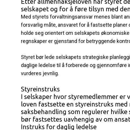
Etter allmennaksjeloven har styret d
selskapet og for å føre tilsyn med de
Med styrets forvaltningsansvar menes blant an
forsvarlig måte, ansvaret for å fastsette planer
holde seg orientert om selskapets økonomiske s
regnskaper er gjenstand for betryggende kontro
Styret bør lede selskapets strategiske planleg
daglige ledelse til å forberede og gjennomføre in
vurderes jevnlig.
Styreinstruks
I selskaper hvor styremedlemmer er va
loven fastsette en styreinstruks med
saksbehandling som regulerer hvilke s
bør fastsettes uavhengig av om ansatt
Instruks for daglig ledelse