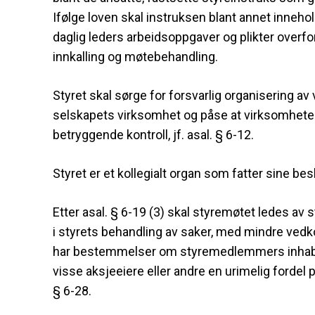
Ifølge loven skal instruksen blant annet inneh
daglig leders arbeidsoppgaver og plikter overfor
innkalling og møtebehandling.
Styret skal sørge for forsvarlig organisering av
selskapets virksomhet og påse at virksomheten
betryggende kontroll, jf. asal. § 6-12.
Styret er et kollegialt organ som fatter sine be
Etter asal. § 6-19 (3) skal styremøtet ledes av st
i styrets behandling av saker, med mindre vedkom
har bestemmelser om styremedlemmers inhabilite
visse aksjeeiere eller andre en urimelig fordel 
§ 6-28.