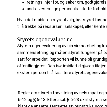
retningslinjer for, og saker om, godtgjørel
andre vesentlige personalrelaterte forhold
Hvis det etableres styreutvalg, bør styret fasts
til å trekke på ressurser i selskapet, eller hente
Styrets egenevaluering
Styrets egenevaluering av sin virksomhet og ko
sammensetning og måten styret fungerer på både
satt for arbeidet. Rapporten vil kunne bli grundi
offentliggjøres. Den bør imidlertid gjøres tilgje
ekstern person til å fasilitere styrets egenevalu
Regler om styrets forvaltning av selskapet og s
6-12 og § 6-13. Etter asal. § 6-23 skal styret i
blant de ansatte, fastsette styreinstruks som 