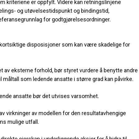
 kriteriene er oppfylt. Videre kan retningslinjene
ldelings- og utøvelsestidspunkt og bindingstid,
feransegrunnlag for godtgjørelsesordninger.
l kortsiktige disposisjoner som kan være skadelige for
et av eksterne forhold, bør styret vurdere å benytte andre
il måltall som ledende ansatte i større grad kan påvirke.
edende ansatte bør det utvises varsomhet.
 av virkninger av modellen for den resultatavhengige
s mulige utfall.
rekte eierskap i underliggende aksjer for å bidra til