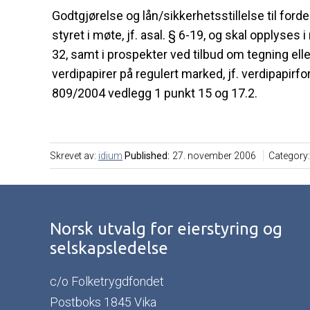
Godtgjørelse og lån/sikkerhetsstillelse til ford
styret i møte, jf. asal. § 6-19, og skal opplyses
32, samt i prospekter ved tilbud om tegning elle
verdipapirer på regulert marked, jf. verdipapirf
809/2004 vedlegg 1 punkt 15 og 17.2.
Skrevet av:
idium
Published:
27. november 2006
Category
Norsk utvalg for eierstyring og
selskapsledelse
c/o Folketrygdfondet
Postboks 1845 Vika