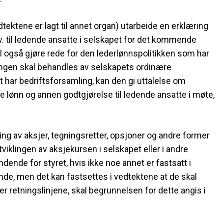
ektene er lagt til annet organ) utarbeide en erklæring
. til ledende ansatte i selskapet for det kommende
al også gjøre rede for den lederlønnspolitikken som har
ringen skal behandles av selskapets ordinære
et har bedriftsforsamling, kan den gi uttalelse om
tte lønn og annen godtgjørelse til ledende ansatte i møte,
ing av aksjer, tegningsretter, opsjoner og andre former
utviklingen av aksjekursen i selskapet eller i andre
ende for styret, hvis ikke noe annet er fastsatt i
ende, men det kan fastsettes i vedtektene at de skal
r retningslinjene, skal begrunnelsen for dette angis i