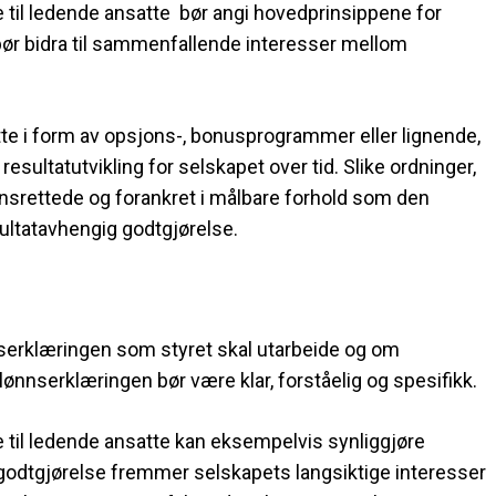
e til ledende ansatte bør angi hovedprinsippene for
bør bidra til sammenfallende interesser mellom
tte i form av opsjons-, bonusprogrammer eller lignende,
 resultatutvikling for selskapet over tid. Slike ordninger,
nsrettede og forankret i målbare forhold som den
sultatavhengig godtgjørelse.
serklæringen som styret skal utarbeide og om
ønnserklæringen bør være klar, forståelig og spesifikk.
e til ledende ansatte kan eksempelvis synliggjøre
g godtgjørelse fremmer selskapets langsiktige interesser