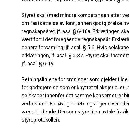
Styret skal (med mindre kompetansen etter vedt
om fastsettelse av lønn, annen godtgjørelse mv
regnskapsåret, jf. asal § 6-16a. Erklæringen sk
vært ført i det foregående regnskapsår. Erklæ
generalforsamling, jf. asal. § 5-6. Hvis selskap
erklæringen, jf. asal. § 6-37. Styret skal fastse
jf. asal. § 6-19.
Retningslinjene for ordninger som gjelder tildel
for godtgjørelse som er knyttet til aksjer eller 
selskaper innenfor det samme konsernet, er bind
vedtektene. For øvrig er retningslinjene veiled
være bindende. Dersom styret i en avtale fravike
styreprotokollen.