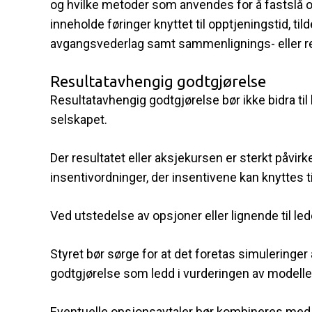
og hvilke metoder som anvendes for å fastslå om
inneholde føringer knyttet til opptjeningstid, ti
avgangsvederlag samt sammenlignings- eller re
Resultatavhengig godtgjørelse
Resultatavhengig godtgjørelse bør ikke bidra ti
selskapet.
Der resultatet eller aksjekursen er sterkt påvirk
insentivordninger, der insentivene kan knyttes t
Ved utstedelse av opsjoner eller lignende til l
Styret bør sørge for at det foretas simuleringer
godtgjørelse som ledd i vurderingen av modellen
Eventuelle opsjonsavtaler bør kombineres med di