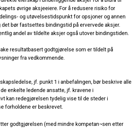
pets øvrige aksjeeiere. For å redusere risiko for
tildelings- og utøvelsestidspunkt for opsjoner og annen
g det bør fastsettes bindingstid på ervervede aksjer.
ntlig andel av tildelte aksjer også utover bindingstiden.
bake resultatbasert godtgjørelse som er tildelt på
pplysninger fra vedkommende.
kapsledelse, jf. punkt 1 i anbefalingen, bør beskrive alle
 de enkelte ledende ansatte, jf. kravene i
 kan redegjørelsen tydelig vise til de steder i
se forholdene er beskrevet.
tsetter godtgjørelsen (med mindre kompetan¬sen etter
.