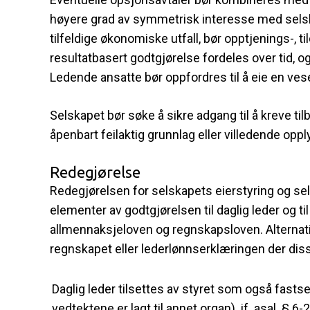
høyere grad av symmetrisk interesse med selska
tilfeldige økonomiske utfall, bør opptjenings-, 
resultatbasert godtgjørelse fordeles over tid, o
Ledende ansatte bør oppfordres til å eie en vese
Selskapet bør søke å sikre adgang til å kreve til
åpenbart feilaktig grunnlag eller villedende o
Redegjørelse
Redegjørelsen for selskapets eierstyring og sels
elementer av godtgjørelsen til daglig leder og til
allmennaksjeloven og regnskapsloven. Alternativt
regnskapet eller lederlønnserklæringen der dis
Daglig leder tilsettes av styret som også fas
vedtektene er lagt til annet organ), jf. asal. § 6-2