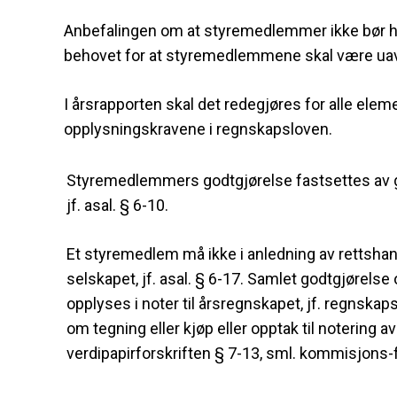
Anbefalingen om at styremedlemmer ikke bør ha
behovet for at styremedlemmene skal være uavhe
I årsrapporten skal det redegjøres for alle eleme
opplysningskravene i regnskapsloven.
Styremedlemmers godtgjørelse fastsettes av g
jf. asal. § 6-10.
Et styremedlem må ikke i anledning av rettshand
selskapet, jf. asal. § 6-17. Samlet godtgjørels
opplyses i noter til årsregnskapet, jf. regnska
om tegning eller kjøp eller opptak til notering a
verdipapirforskriften § 7-13, sml. kommisjons-