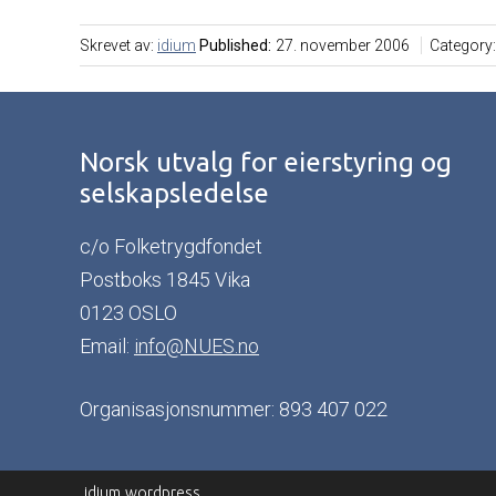
Skrevet av:
idium
Published:
27. november 2006
Category
Norsk utvalg for eierstyring og
selskapsledelse
c/o Folketrygdfondet
Postboks 1845 Vika
0123 OSLO
Email:
info@NUES.no
Organisasjonsnummer: 893 407 022
idium
wordpress