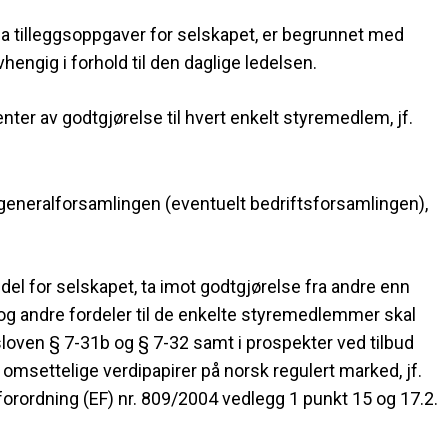
 tilleggsoppgaver for selskapet, er begrunnet med
ngig i forhold til den daglige ledelsen.
nter av godtgjørelse til hvert enkelt styremedlem, jf.
eneralforsamlingen (eventuelt bedriftsforsamlingen),
el for selskapet, ta imot godtgjørelse fra andre enn
e og andre fordeler til de enkelte styremedlemmer skal
psloven § 7-31b og § 7-32 samt i prospekter ved tilbud
v omsettelige verdipapirer på norsk regulert marked, jf.
forordning (EF) nr. 809/2004 vedlegg 1 punkt 15 og 17.2.