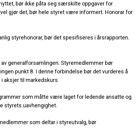
yttet, bør ikke påta seg særskilte oppgaver for
evel gjør det, bør hele styret være informert. Honorar for
nlig styrehonorar, bør det spesifiseres i årsrapporten.
s av generalforsamlingen. Styremedlemmer bør
falingen punkt 8. I denne forbindelse bør det vurderes å
 i aksjer til markedskurs.
programmer som måtte være laget for ledende ansatte og
ke styrets uavhengighet.
emedlemmer som deltar i styreutvalg, bør