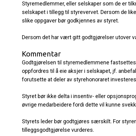
Styremedlemmer, eller selskaper som de er tilkn
selskapet i tillegg til styrevervet. Dersom de lik
slike oppgaver bør godkjennes av styret.
Dersom det har vært gitt godtgjørelser utover va
Kommentar
Godtgjørelsen til styremedlemmene fastsette
oppfordres til å eie aksjer i selskapet, jf. anbe
forutsette at deler av styrehonoraret investeres
Styret bør ikke delta i insentiv- eller opsjons
øvrige medarbeidere fordi dette vil kunne svek
Styrets leder bør godtgjøres særskilt. For styr
tilleggsgodtgjørelse vurderes.